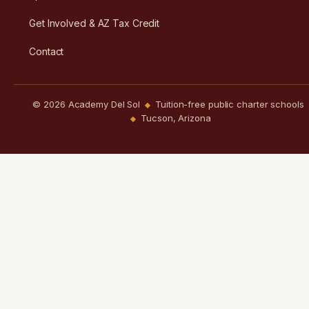
Get Involved & AZ Tax Credit
Contact
© 2026 Academy Del Sol
Tuition-free public charter schools
Tucson, Arizona