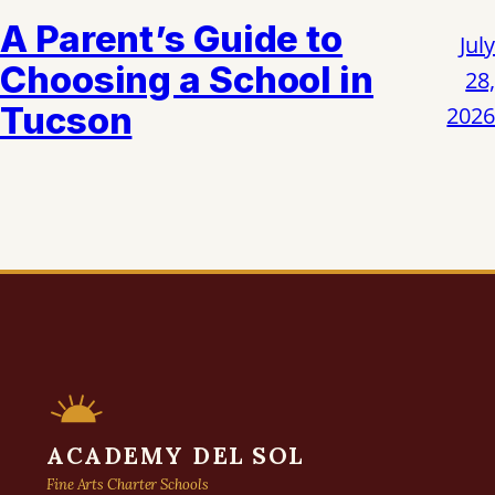
A Parent’s Guide to
July
Choosing a School in
28,
Tucson
2026
ACADEMY DEL SOL
Fine Arts Charter Schools